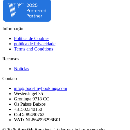
Informação
Política de Cookies
política de Privacidade
Terms and Condtions
Recursos
Notícias
Contato
info@boostmybookings.com
Westersingel 35
Groninga 9718 CC
Os Países Baixos
+31502340150
CoC:
89490762
VAT:
NL864998296B01
© 2026 BoostMyBookings. Todos os direitos reservados.